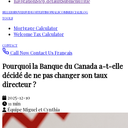
navigationStep.defaultSubmenuTitle
SELLERS
BUYERS
VIDEOS
TESTIMONIALS
COMMERCIAL
BLOG
TOOLS
Mortgage Calculator
Welcome Tax Calculator
CONTACT
Call Now
Contact Us
Français
Pourquoi la Banque du Canada a-t-elle
décidé de ne pas changer son taux
directeur ?
2025-12-10
11 min
Équipe Miguel et Cynthia