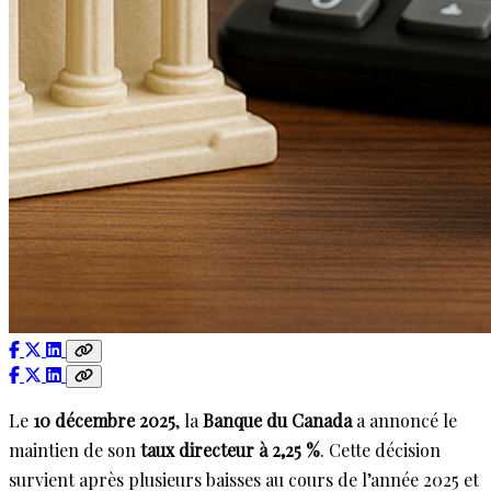
Le
10 décembre 2025
, la
Banque du Canada
a annoncé le
maintien de son
taux directeur à 2,25 %
. Cette décision
survient après plusieurs baisses au cours de l’année 2025 et