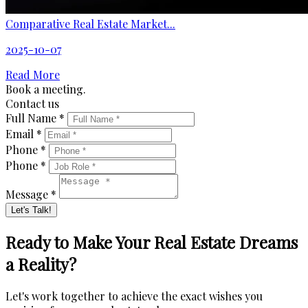
Comparative Real Estate Market...
2025-10-07
Read More
Book a meeting.
Contact us
Full Name *
Email *
Phone *
Phone *
Message *
Let's Talk!
Ready to Make Your Real Estate Dreams
a Reality?
Let's work together to achieve the exact wishes you