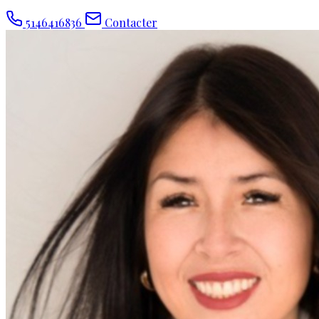
5146416836
Contacter