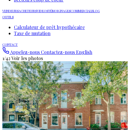
VENDEURS
ACHETEURS
VIDEOS
TÉMOIGNAGES
COMMERCIAL
BLOG
OUTILS
Calculateur de prêt hypothécaire
Taxe de mutation
CONTACT
Appelez-nous
Contactez-nous
English
1/42
Voir les photos