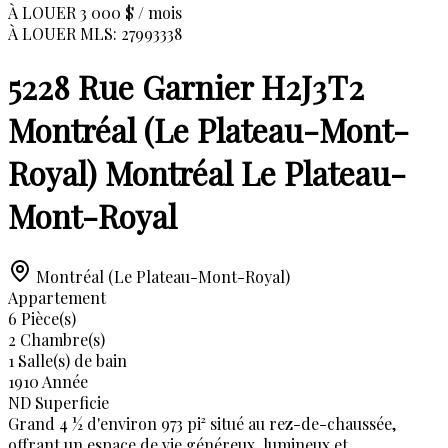
À LOUER
3 000 $ / mois
À LOUER MLS: 27993338
5228 Rue Garnier H2J3T2
Montréal (Le Plateau-Mont-
Royal) Montréal Le Plateau-
Mont-Royal
Montréal (Le Plateau-Mont-Royal)
Appartement
6
Pièce(s)
2
Chambre(s)
1
Salle(s) de bain
1910
Année
ND
Superficie
Grand 4 ½ d'environ 973 pi² situé au rez-de-chaussée,
offrant un espace de vie généreux, lumineux et