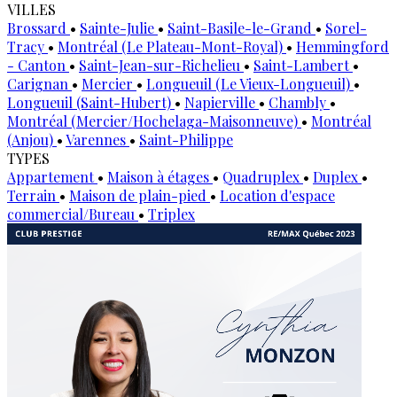
VILLES
Brossard
•
Sainte-Julie
•
Saint-Basile-le-Grand
•
Sorel-
Tracy
•
Montréal (Le Plateau-Mont-Royal)
•
Hemmingford
- Canton
•
Saint-Jean-sur-Richelieu
•
Saint-Lambert
•
Carignan
•
Mercier
•
Longueuil (Le Vieux-Longueuil)
•
Longueuil (Saint-Hubert)
•
Napierville
•
Chambly
•
Montréal (Mercier/Hochelaga-Maisonneuve)
•
Montréal
(Anjou)
•
Varennes
•
Saint-Philippe
TYPES
Appartement
•
Maison à étages
•
Quadruplex
•
Duplex
•
Terrain
•
Maison de plain-pied
•
Location d'espace
commercial/Bureau
•
Triplex