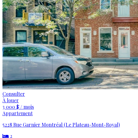
Consulter
À louer
3 000 $ / mois
Appartement
5228 Rue Garnier Montréal (Le Plateau-Mont-Royal)
2