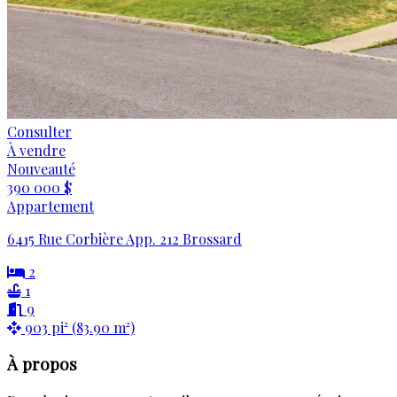
Consulter
À vendre
Nouveauté
390 000 $
Appartement
6415 Rue Corbière App. 212 Brossard
2
1
9
903 pi² (83.90 m²)
À propos