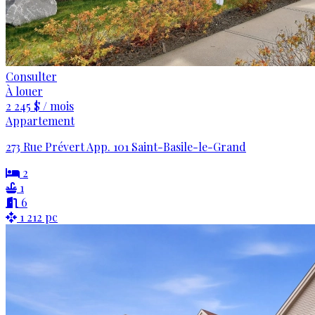
Consulter
À louer
2 245 $ / mois
Appartement
273 Rue Prévert App. 101 Saint-Basile-le-Grand
2
1
6
1 212 pc