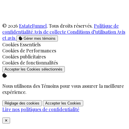
© 2026
EstateFunnel
. Tous droits réservés.
Politique de
confidentialité
Avis de collecte
Conditions d’utilisation
Avis
et avis
Gérer mes témoins
Activer
Cookies Essentiels
Activer
Cookies de Performances
Activer
Cookies publicitaires
Activer
Cookies de fonctionnalités
Accepter les Cookies sélectionnés
Nous utilisons des Témoins pour vous assurer la meilleure
expérience.
Réglage des cookies
Accepter les Cookies
Lire nos politiques de confidentialité
Close
✕