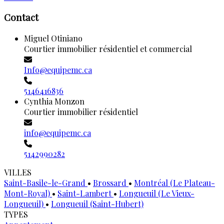
Contact
Miguel Otiniano
Courtier immobilier résidentiel et commercial
Info@equipemc.ca
5146416836
Cynthia Monzon
Courtier immobilier résidentiel
info@equipemc.ca
5142990282
VILLES
Saint-Basile-le-Grand
•
Brossard
•
Montréal (Le Plateau-
Mont-Royal)
•
Saint-Lambert
•
Longueuil (Le Vieux-
Longueuil)
•
Longueuil (Saint-Hubert)
TYPES