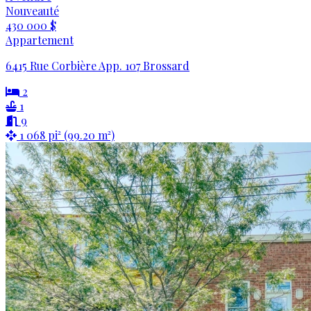
Nouveauté
430 000 $
Appartement
6415 Rue Corbière App. 107 Brossard
2
1
9
1 068 pi² (99.20 m²)