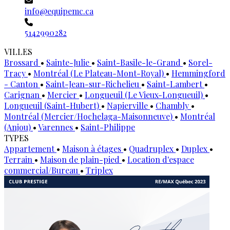
info@equipemc.ca
5142990282
VILLES
Brossard
•
Sainte-Julie
•
Saint-Basile-le-Grand
•
Sorel-
Tracy
•
Montréal (Le Plateau-Mont-Royal)
•
Hemmingford
- Canton
•
Saint-Jean-sur-Richelieu
•
Saint-Lambert
•
Carignan
•
Mercier
•
Longueuil (Le Vieux-Longueuil)
•
Longueuil (Saint-Hubert)
•
Napierville
•
Chambly
•
Montréal (Mercier/Hochelaga-Maisonneuve)
•
Montréal
(Anjou)
•
Varennes
•
Saint-Philippe
TYPES
Appartement
•
Maison à étages
•
Quadruplex
•
Duplex
•
Terrain
•
Maison de plain-pied
•
Location d'espace
commercial/Bureau
•
Triplex