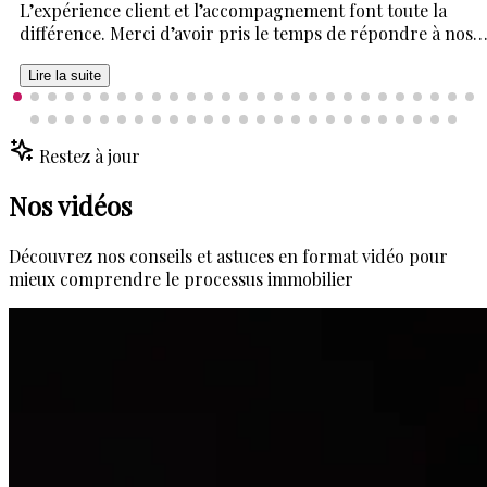
L’expérience client et l’accompagnement font toute la
différence. Merci d’avoir pris le temps de répondre à nos
mille et une questions. Cela a été un plaisir de vivre cette
expérience avec vous deux. Un énorme merci 🙏
Lire la suite
Restez à jour
Nos vidéos
Découvrez nos conseils et astuces en format vidéo pour
mieux comprendre le processus immobilier