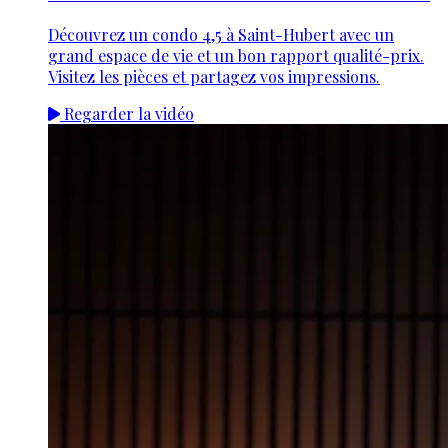
Découvrez un condo 4,5 à Saint-Hubert avec un
grand espace de vie et un bon rapport qualité-prix.
Visitez les pièces et partagez vos impressions.
Regarder la vidéo