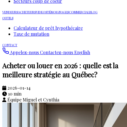
Secteurs coup de coeur
VENDEURS
ACHETEURS
VIDEOS
TÉMOIGNAGES
COMMERCIAL
BLOG
OUTILS
Calculateur de prêt hypothécaire
Taxe de mutation
CONTACT
Appelez-nous
Contactez-nous
English
Acheter ou louer en 2026 : quelle est la
meilleure stratégie au Québec?
2026-01-14
10 min
Équipe Miguel et Cynthia