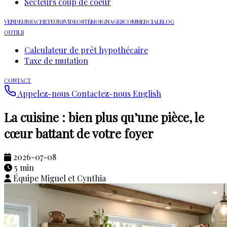
Secteurs coup de coeur
VENDEURS
ACHETEURS
VIDEOS
TÉMOIGNAGES
COMMERCIAL
BLOG
OUTILS
Calculateur de prêt hypothécaire
Taxe de mutation
CONTACT
Appelez-nous
Contactez-nous
English
La cuisine : bien plus qu’une pièce, le
cœur battant de votre foyer
2026-07-08
5 min
Équipe Miguel et Cynthia