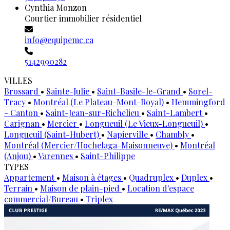
Cynthia Monzon
Courtier immobilier résidentiel
info@equipemc.ca
5142990282
VILLES
Brossard
•
Sainte-Julie
•
Saint-Basile-le-Grand
•
Sorel-
Tracy
•
Montréal (Le Plateau-Mont-Royal)
•
Hemmingford
- Canton
•
Saint-Jean-sur-Richelieu
•
Saint-Lambert
•
Carignan
•
Mercier
•
Longueuil (Le Vieux-Longueuil)
•
Longueuil (Saint-Hubert)
•
Napierville
•
Chambly
•
Montréal (Mercier/Hochelaga-Maisonneuve)
•
Montréal
(Anjou)
•
Varennes
•
Saint-Philippe
TYPES
Appartement
•
Maison à étages
•
Quadruplex
•
Duplex
•
Terrain
•
Maison de plain-pied
•
Location d'espace
commercial/Bureau
•
Triplex