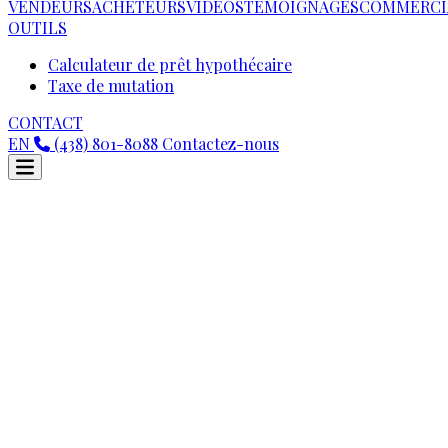
VENDEURS
ACHETEURS
VIDEOS
TÉMOIGNAGES
COMMERCI
OUTILS
Calculateur de prêt hypothécaire
Taxe de mutation
CONTACT
EN
(438) 801-8088
Contactez-nous