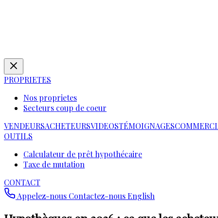
PROPRIETES
Nos proprietes
Secteurs coup de coeur
VENDEURS
ACHETEURS
VIDEOS
TÉMOIGNAGES
COMMERCI
OUTILS
Calculateur de prêt hypothécaire
Taxe de mutation
CONTACT
Appelez-nous
Contactez-nous
English