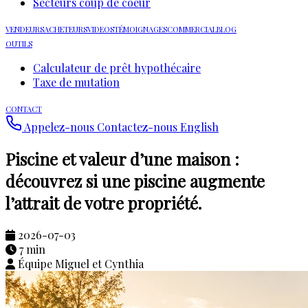
Secteurs coup de coeur
VENDEURS
ACHETEURS
VIDEOS
TÉMOIGNAGES
COMMERCIAL
BLOG
OUTILS
Calculateur de prêt hypothécaire
Taxe de mutation
CONTACT
Appelez-nous
Contactez-nous
English
Piscine et valeur d’une maison :
découvrez si une piscine augmente
l’attrait de votre propriété.
2026-07-03
7 min
Équipe Miguel et Cynthia