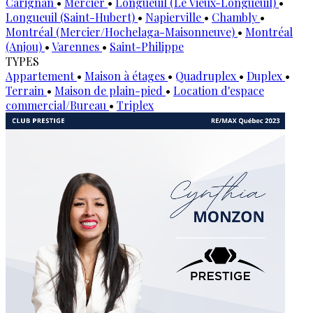
Carignan
•
Mercier
•
Longueuil (Le Vieux-Longueuil)
•
Longueuil (Saint-Hubert)
•
Napierville
•
Chambly
•
Montréal (Mercier/Hochelaga-Maisonneuve)
•
Montréal
(Anjou)
•
Varennes
•
Saint-Philippe
TYPES
Appartement
•
Maison à étages
•
Quadruplex
•
Duplex
•
Terrain
•
Maison de plain-pied
•
Location d'espace
commercial/Bureau
•
Triplex