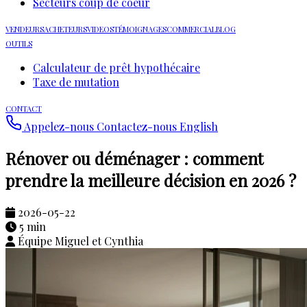
Secteurs coup de coeur
VENDEURS
ACHETEURS
VIDEOS
TÉMOIGNAGES
COMMERCIAL
BLOG
OUTILS
Calculateur de prêt hypothécaire
Taxe de mutation
CONTACT
Appelez-nous
Contactez-nous
English
Rénover ou déménager : comment
prendre la meilleure décision en 2026 ?
2026-05-22
5 min
Équipe Miguel et Cynthia