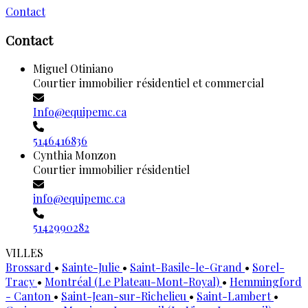
Contact
Contact
Miguel Otiniano
Courtier immobilier résidentiel et commercial
Info@equipemc.ca
5146416836
Cynthia Monzon
Courtier immobilier résidentiel
info@equipemc.ca
5142990282
VILLES
Brossard
•
Sainte-Julie
•
Saint-Basile-le-Grand
•
Sorel-
Tracy
•
Montréal (Le Plateau-Mont-Royal)
•
Hemmingford
- Canton
•
Saint-Jean-sur-Richelieu
•
Saint-Lambert
•