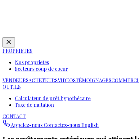
PROPRIETES
Nos proprietes
Secteurs coup de coeur
VENDEURS
ACHETEURS
VIDEOS
TÉMOIGNAGES
COMMERCI
OUTILS
Calculateur de prêt hypothécaire
Taxe de mutation
CONTACT
Appelez-nous
Contactez-nous
English