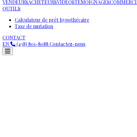
VENDEURS
ACHETEURS
VIDEOS
TÉMOIGNAGES
COMMERCI
OUTILS
Calculateur de prêt hypothécaire
Taxe de mutation
CONTACT
EN
(438) 801-8088
Contactez-nous