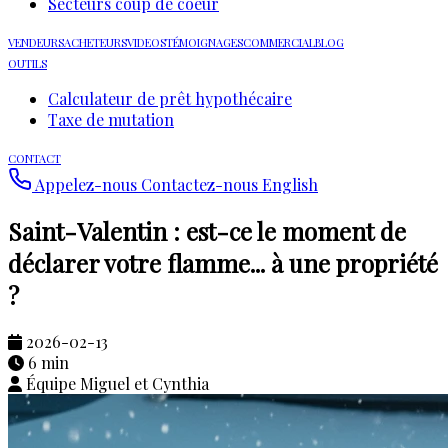
Secteurs coup de coeur
VENDEURS
ACHETEURS
VIDEOS
TÉMOIGNAGES
COMMERCIAL
BLOG
OUTILS
Calculateur de prêt hypothécaire
Taxe de mutation
CONTACT
Appelez-nous
Contactez-nous
English
Saint-Valentin : est-ce le moment de
déclarer votre flamme... à une propriété
?
2026-02-13
6 min
Équipe Miguel et Cynthia