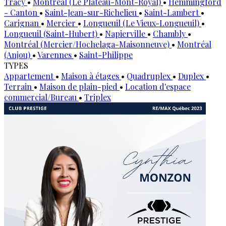
Tracy
•
Montréal (Le Plateau-Mont-Royal)
•
Hemmingford
- Canton
•
Saint-Jean-sur-Richelieu
•
Saint-Lambert
•
Carignan
•
Mercier
•
Longueuil (Le Vieux-Longueuil)
•
Longueuil (Saint-Hubert)
•
Napierville
•
Chambly
•
Montréal (Mercier/Hochelaga-Maisonneuve)
•
Montréal
(Anjou)
•
Varennes
•
Saint-Philippe
TYPES
Appartement
•
Maison à étages
•
Quadruplex
•
Duplex
•
Terrain
•
Maison de plain-pied
•
Location d'espace
commercial/Bureau
•
Triplex