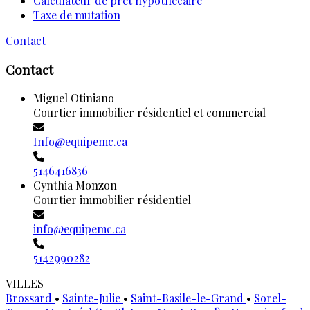
Calculateur de prêt hypothécaire
Taxe de mutation
Contact
Contact
Miguel Otiniano
Courtier immobilier résidentiel et commercial
Info@equipemc.ca
5146416836
Cynthia Monzon
Courtier immobilier résidentiel
info@equipemc.ca
5142990282
VILLES
Brossard
•
Sainte-Julie
•
Saint-Basile-le-Grand
•
Sorel-