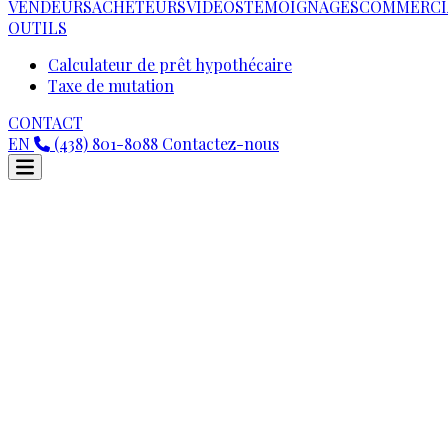
VENDEURS
ACHETEURS
VIDEOS
TÉMOIGNAGES
COMMERCI
OUTILS
Calculateur de prêt hypothécaire
Taxe de mutation
CONTACT
EN
(438) 801-8088
Contactez-nous