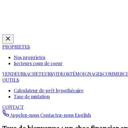
PROPRIETES
Nos proprietes
Secteurs coup de coeur
VENDEURS
ACHETEURS
VIDEOS
TÉMOIGNAGES
COMMERCI
OUTILS
Calculateur de prêt hypothécaire
Taxe de mutation
CONTACT
Appelez-nous
Contactez-nous
English