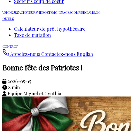
Secteurs coup de coeur
VENDEURS
ACHETEURS
VIDEOS
TÉMOIGNAGES
COMMERCIAL
BLOG
OUTILS
Calculateur de prêt hypothécaire
Taxe de mutation
CONTACT
Appelez-nous
Contactez-nous
English
Bonne fête des Patriotes !
2026-05-15
8 min
Équipe Miguel et Cynthia