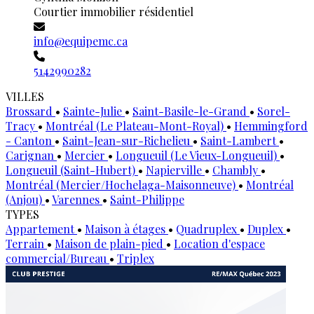
Courtier immobilier résidentiel
info@equipemc.ca
5142990282
VILLES
Brossard
•
Sainte-Julie
•
Saint-Basile-le-Grand
•
Sorel-
Tracy
•
Montréal (Le Plateau-Mont-Royal)
•
Hemmingford
- Canton
•
Saint-Jean-sur-Richelieu
•
Saint-Lambert
•
Carignan
•
Mercier
•
Longueuil (Le Vieux-Longueuil)
•
Longueuil (Saint-Hubert)
•
Napierville
•
Chambly
•
Montréal (Mercier/Hochelaga-Maisonneuve)
•
Montréal
(Anjou)
•
Varennes
•
Saint-Philippe
TYPES
Appartement
•
Maison à étages
•
Quadruplex
•
Duplex
•
Terrain
•
Maison de plain-pied
•
Location d'espace
commercial/Bureau
•
Triplex