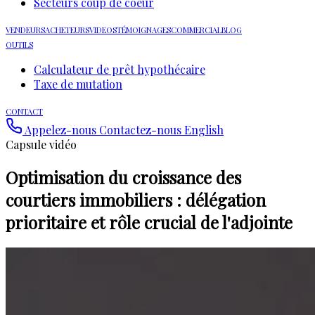
Secteurs coup de coeur
VENDEURS
ACHETEURS
VIDEOS
TÉMOIGNAGES
COMMERCIAL
BLOG
OUTILS
Calculateur de prêt hypothécaire
Taxe de mutation
CONTACT
Appelez-nous
Contactez-nous
English
Capsule vidéo
Optimisation du croissance des
courtiers immobiliers : délégation
prioritaire et rôle crucial de l'adjointe