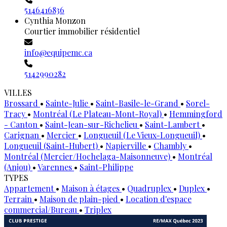
5146416836
Cynthia Monzon
Courtier immobilier résidentiel
info@equipemc.ca
5142990282
VILLES
Brossard
•
Sainte-Julie
•
Saint-Basile-le-Grand
•
Sorel-
Tracy
•
Montréal (Le Plateau-Mont-Royal)
•
Hemmingford
- Canton
•
Saint-Jean-sur-Richelieu
•
Saint-Lambert
•
Carignan
•
Mercier
•
Longueuil (Le Vieux-Longueuil)
•
Longueuil (Saint-Hubert)
•
Napierville
•
Chambly
•
Montréal (Mercier/Hochelaga-Maisonneuve)
•
Montréal
(Anjou)
•
Varennes
•
Saint-Philippe
TYPES
Appartement
•
Maison à étages
•
Quadruplex
•
Duplex
•
Terrain
•
Maison de plain-pied
•
Location d'espace
commercial/Bureau
•
Triplex