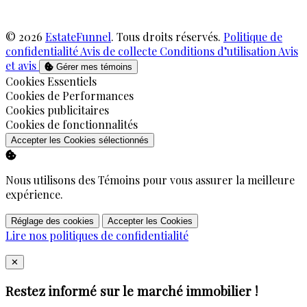
© 2026
EstateFunnel
. Tous droits réservés.
Politique de
confidentialité
Avis de collecte
Conditions d’utilisation
Avis
et avis
Gérer mes témoins
Activer
Cookies Essentiels
Activer
Cookies de Performances
Activer
Cookies publicitaires
Activer
Cookies de fonctionnalités
Accepter les Cookies sélectionnés
Nous utilisons des Témoins pour vous assurer la meilleure
expérience.
Réglage des cookies
Accepter les Cookies
Lire nos politiques de confidentialité
Close
✕
Restez informé sur le marché immobilier !