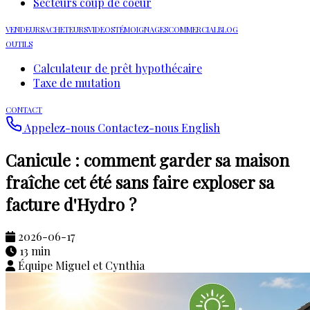
Secteurs coup de coeur
VENDEURS
ACHETEURS
VIDEOS
TÉMOIGNAGES
COMMERCIAL
BLOG
OUTILS
Calculateur de prêt hypothécaire
Taxe de mutation
CONTACT
Appelez-nous
Contactez-nous
English
Canicule : comment garder sa maison
fraîche cet été sans faire exploser sa
facture d'Hydro ?
2026-06-17
13 min
Équipe Miguel et Cynthia