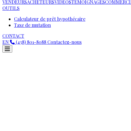
VENDEURS
ACHETEURS
VIDEOS
TÉMOIGNAGES
COMMERCI
OUTILS
Calculateur de prêt hypothécaire
Taxe de mutation
CONTACT
EN
(438) 801-8088
Contactez-nous