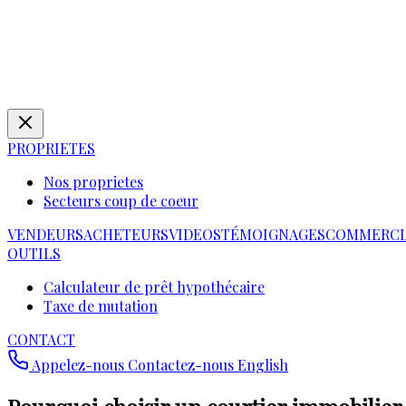
PROPRIETES
Nos proprietes
Secteurs coup de coeur
VENDEURS
ACHETEURS
VIDEOS
TÉMOIGNAGES
COMMERCI
OUTILS
Calculateur de prêt hypothécaire
Taxe de mutation
CONTACT
Appelez-nous
Contactez-nous
English